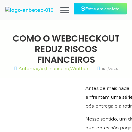
Entre em contato
COMO O WEBCHECKOUT
REDUZ RISCOS
FINANCEIROS
Automação
,
Financeiro
,
Winthor
11/11/2024
Antes de mais nada,
enfrentam uma séri
pós-entrega e a roti
Nesse sentido, um d
os clientes não paga