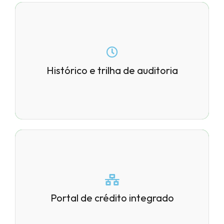
Segurança e rastreabilidade em cada
ação do financeiro.
Histórico e trilha de auditoria
Visualização de limites, antecipações
e operações de crédito dentro da
Portal de crédito integrado
mesma plataforma.