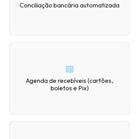
com trilha de auditoria completa.
Conciliação bancária automatizada
Enxergue tudo o que tem para
Agenda de recebíveis (cartões,
entrar, por cliente, data e
boletos e Pix)
carteira