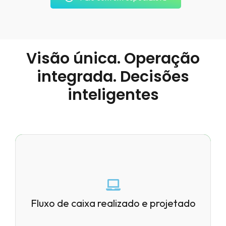
Visão única. Operação
integrada. Decisões
inteligentes
Previsibilidade real do caixa, baseada
em dados bancários e transacionais.
Fluxo de caixa realizado e projetado