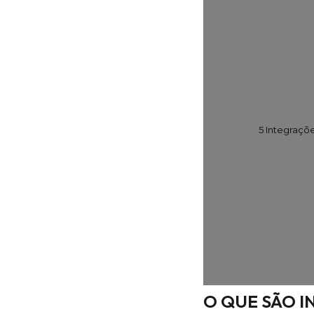
5 Integraçõ
O QUE SÃO 