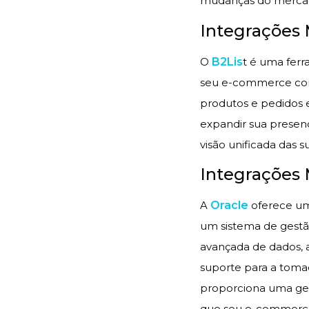
mudanças do merca
Integrações 
O
B2Lis
t é uma ferr
seu e-commerce com 
produtos e pedidos 
expandir sua presen
visão unificada das 
Integrações 
A
Oracle
oferece um
um sistema de gestã
avançada de dados, 
suporte para a tomad
proporciona uma gest
que seu e-commerce