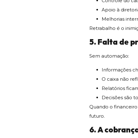
Controle do cai
Apoio à diretori
Melhorias inter
Retrabalho é o inimig
5. Falta de p
Sem automação:
Informações c
O caixa não ref
Relatórios fica
Decisões são t
Quando o financeiro
futuro.
6. A cobranç