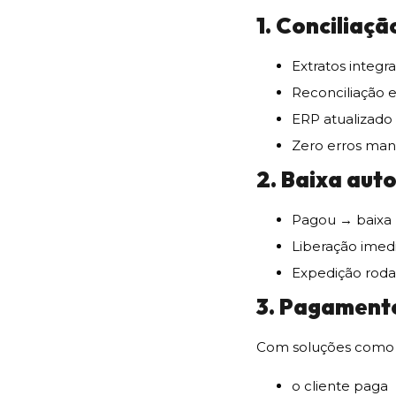
1. Conciliaç
Extratos integr
Reconciliação
ERP atualizad
Zero erros man
2. Baixa aut
Pagou → baixa 
Liberação imed
Expedição roda
3. Pagament
Com soluções como
o cliente paga