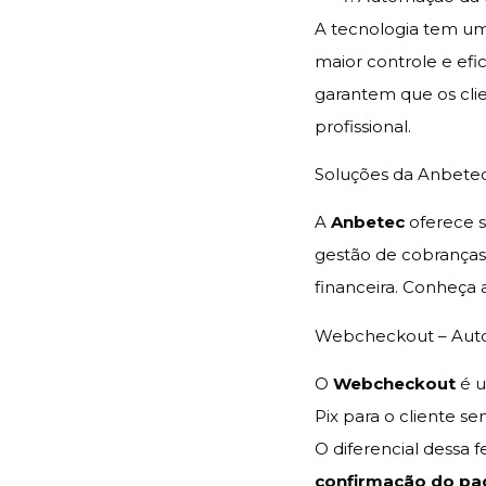
A tecnologia tem um
maior controle e ef
garantem que os cli
profissional.
Soluções da Anbetec
A
Anbetec
oferece s
gestão de cobranças,
financeira. Conheça 
Webcheckout – Auto
O
Webcheckout
é u
Pix para o cliente s
O diferencial dessa
confirmação do p