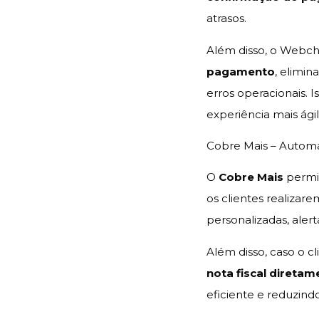
atrasos.
Além disso, o Webch
pagamento
, elimi
erros operacionais. 
experiência mais ágil
Cobre Mais – Autom
O
Cobre Mais
permi
os clientes realizar
personalizadas, aler
Além disso, caso o cl
nota fiscal direta
eficiente e reduzind