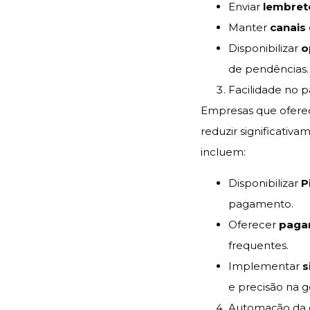
Enviar
lembret
Manter
canais
Disponibilizar
o
de pendências.
Facilidade no
Empresas que ofere
reduzir significativ
incluem:
Disponibilizar
P
pagamento.
Oferecer
paga
frequentes.
Implementar
s
e precisão na g
Automação da c