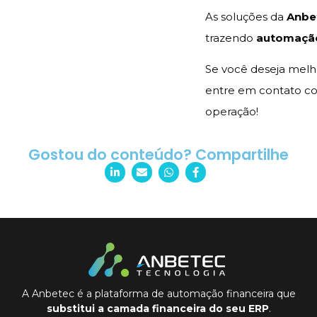
As soluções da
Anbe
trazendo
automação,
Se você deseja melh
entre em contato c
operação!
Gostou do conteúdo? Compartilhe
A Anbetec é a plataforma de automação financeira que
substitui a camada financeira do seu ERP
.