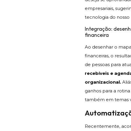
empresariais, suger
tecnologia do nosso 
Integração: desen
financeira
Ao desenhar o mapa 
financeiras, o resu
de pessoas para atua
recebíveis e agen
organizacional.
Aliá
ganhos para a rotin
também em temas vo
Automatização
Recentemente, aco