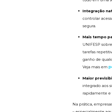
Integração nat
controlar aces
segura.
Mais tempo pa
UNIFESP sobre 
tarefas repetit
ganho de quali
Veja mais em
p
Maior previsib
integrado aos s
rapidamente e 
Na prática, empresas
– especialmente aq