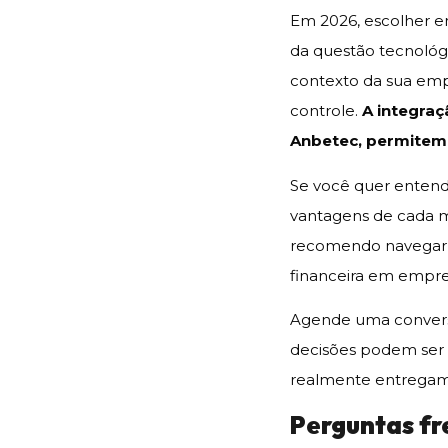
Em 2026, escolher e
da questão tecnológic
contexto da sua emp
controle.
A integraç
Anbetec, permitem 
Se você quer entend
vantagens de cada mé
recomendo navegar p
financeira em empr
Agende uma convers
decisões podem ser 
realmente entregam
Perguntas f