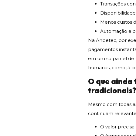
Transações con
Disponibilidad
Menos custos d
Automação e con
Na Anbetec, por exem
pagamentos instantâ
em um só painel de c
humanas, como já co
O que ainda
tradicionais
Mesmo com todas as 
continuam relevante
O valor precis
O fornecedor d