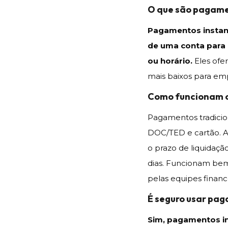
O que são pagame
Pagamentos instant
de uma conta para
ou horário.
Eles ofe
mais baixos para emp
Como funcionam o
Pagamentos tradicio
DOC/TED e cartão. As
o prazo de liquidaçã
dias. Funcionam bem
pelas equipes finance
É seguro usar pa
Sim, pagamentos i