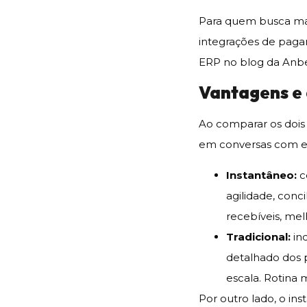
Para quem busca mai
integrações de pag
ERP no blog da Anb
Vantagens e
Ao comparar os dois 
em conversas com esp
Instantâneo:
c
agilidade, conc
recebíveis, mel
Tradicional:
ind
detalhado dos 
escala. Rotina 
Por outro lado, o in