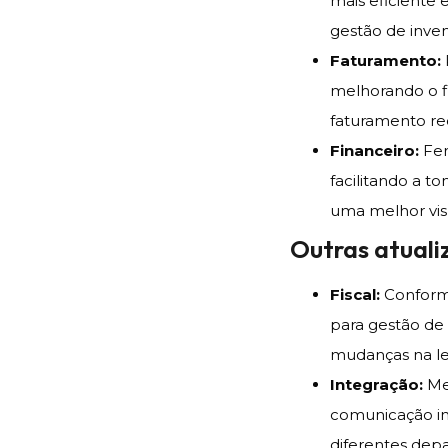
mais eficiente 
gestão de inve
Faturamento:
melhorando o f
faturamento re
Financeiro:
Fer
facilitando a t
uma melhor vis
Outras atuali
Fiscal:
Conformi
para gestão de 
mudanças na leg
Integração:
Me
comunicação int
diferentes dep