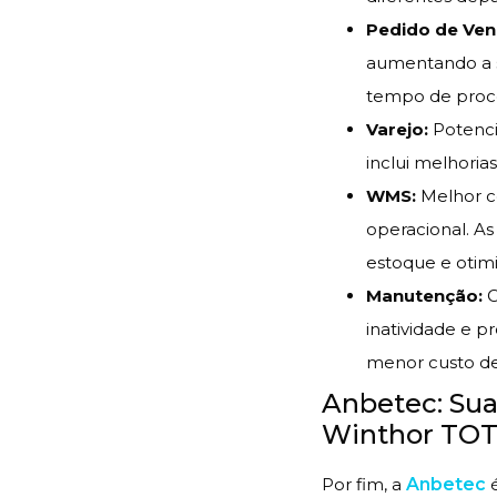
Pedido de Ven
aumentando a s
tempo de proce
Varejo:
Potencia
inclui melhoria
WMS:
Melhor co
operacional. 
estoque e otim
Manutenção:
O
inatividade e p
menor custo de
Anbetec: Sua
Winthor TOTV
Por fim, a
Anbetec
é