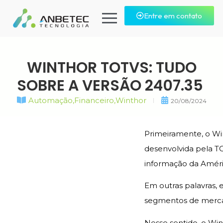
Entre em contato
WINTHOR TOTVS: TUDO
SOBRE A VERSÃO 2407.35
Automação
,
Financeiro
,
Winthor
20/08/2024
Primeiramente, o Wi
desenvolvida pela T
informação da Améri
Em outras palavras,
segmentos de mercado
Nesse sentido, o Wi