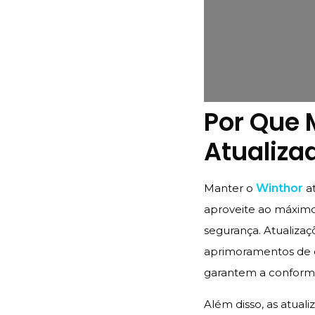
Por Que 
Atualiza
Manter o
Winthor
a
aproveite ao máximo
segurança. Atualizaç
aprimoramentos de 
garantem a conform
Além disso, as atua