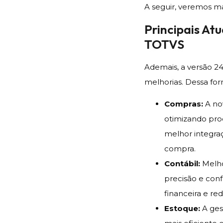
A seguir, veremos ma
Principais At
TOTVS
Ademais, a versão 2
melhorias. Dessa for
Compras:
A no
otimizando proc
melhor integra
compra.
Contábil:
Melho
precisão e conf
financeira e re
Estoque:
A ges