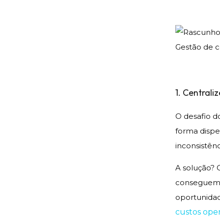
Gestão de c
1. Centrali
O desafio d
forma disper
inconsistên
A solução? 
conseguem m
oportunidad
custos oper