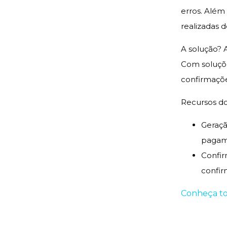
erros. Além
realizadas 
A solução? 
Com soluçõe
confirmaçõe
Recursos do
Geraçã
pagame
Confir
confi
Conheça tod