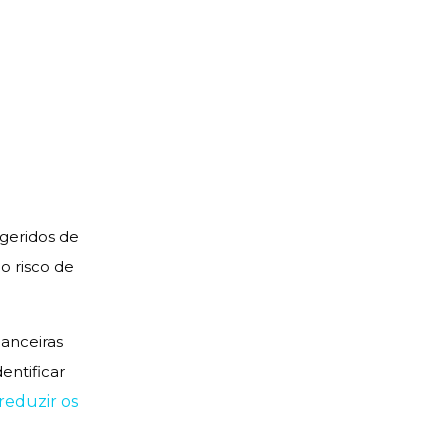
geridos de
o risco de
nanceiras
entificar
reduzir os