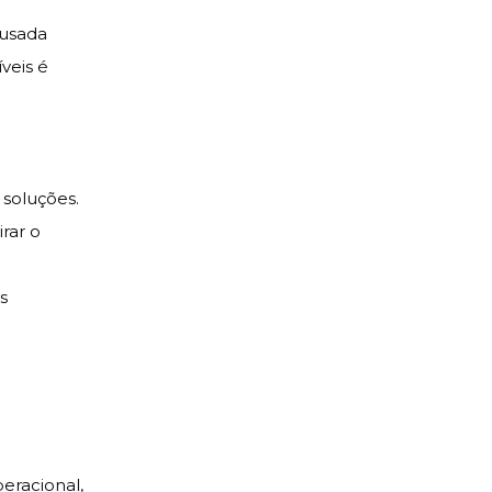
 usada
íveis é
 soluções.
rar o
s
eracional,