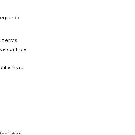
ntegrando
z erros.
s e controle
rifas mais
opensos a