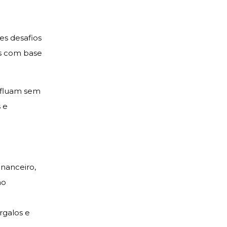
s desafios
es com base
s fluam sem
 e
nanceiro,
ão
rgalos e