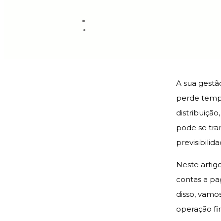
A sua gestã
perde tempo
distribuição
pode se tra
previsibilid
Neste artigo
contas a pa
disso, vamo
operação fi