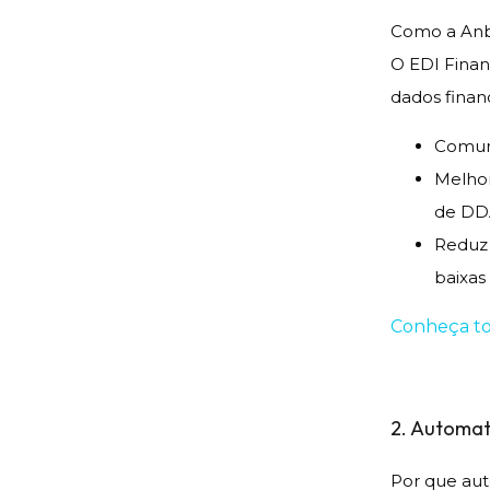
Como a Anbe
O EDI Financ
dados finan
Comuni
Melhor
de DD
Reduz 
baixas
Conheça tod
2. Automati
Por que aut