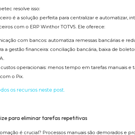
tec resolve isso:
eiro é a solução perfeita para centralizar e automatizar, i
ceiros com o ERP Winthor TOTVS. Ele oferece:
cação com bancos: automatiza remessas bancárias e redu
a a gestão financeira: conciliação bancária, baixa de boleto
A.
custos operacionais: menos tempo em tarefas manuais e ta
 com o Pix.
os os recursos neste post.
ze para eliminar tarefas repetitivas
omação é crucial? Processos manuais são demorados e pr