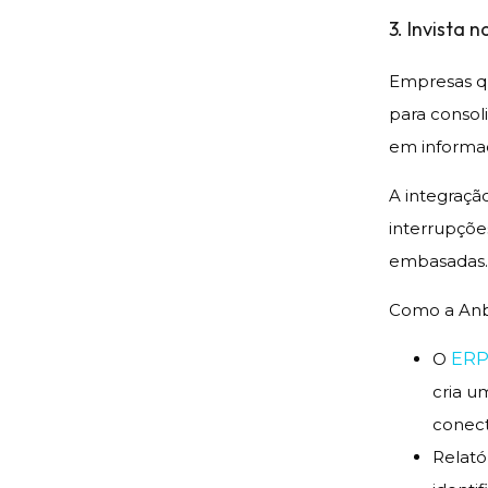
3. Invista 
Empresas q
para consol
em informaç
A integraçã
interrupçõe
embasadas.
Como a Anbe
O
ERP
cria u
conect
Relató