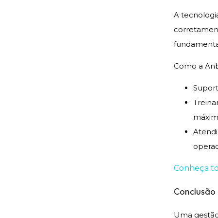
A tecnologi
corretamente
fundamenta
Como a Anb
Suport
Treina
máximo
Atendi
operac
Conheça tod
Conclusão
Uma gestão 