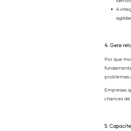
identi
A inte
agilida
4. Gere rel
Por que mon
fundamentai
problemas a
Empresas q
chances de 
5. Capacit