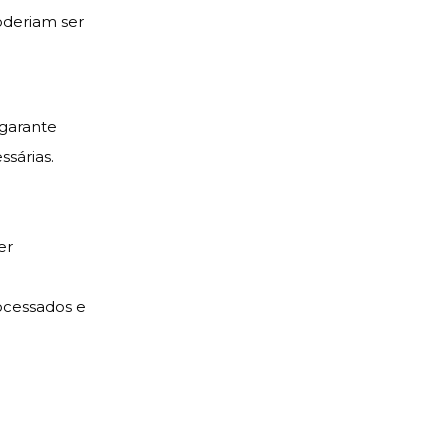
oderiam ser
garante
sárias.
er
ocessados e