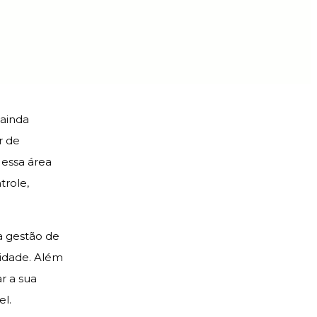
 ainda
r de
 essa área
trole,
 a gestão de
vidade. Além
r a sua
l.