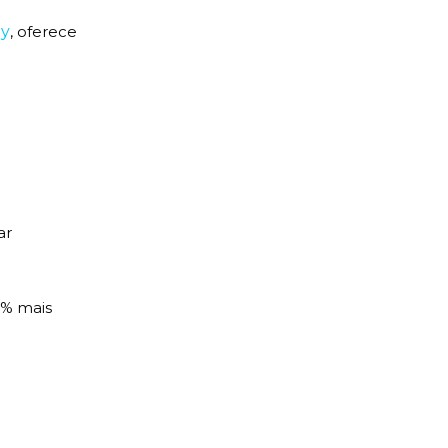
ay
, oferece
ar
0% mais